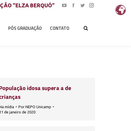
AÇÃO "ELZA BERQUÓ"
YouTube
Facebook
Twitter
Instagram
page
page
page
page
opens
opens
opens
opens
PÓS GRADUAÇÃO
CONTATO
in
in
in
in
new
new
new
new
window
window
window
window
População idosa supera a de
crianças
Na mídia
Por
NEPO Unicamp
11 de janeiro de 2020