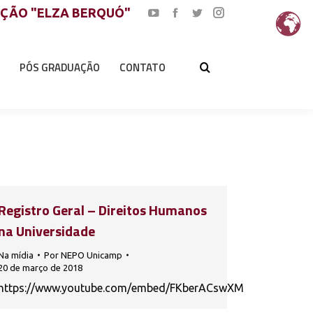
AÇÃO "ELZA BERQUÓ"
YouTube
Facebook
Twitter
Instagram
page
page
page
page
opens
opens
opens
opens
PÓS GRADUAÇÃO
CONTATO
in
in
in
in
new
new
new
new
window
window
window
window
Registro Geral – Direitos Humanos
na Universidade
Na mídia
Por
NEPO Unicamp
20 de março de 2018
https://www.youtube.com/embed/FKberACswXM