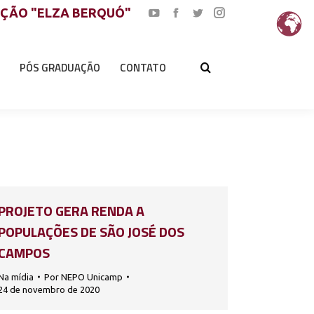
AÇÃO "ELZA BERQUÓ"
YouTube
Facebook
Twitter
Instagram
page
page
page
page
opens
opens
opens
opens
PÓS GRADUAÇÃO
CONTATO
in
in
in
in
new
new
new
new
window
window
window
window
PROJETO GERA RENDA A
POPULAÇÕES DE SÃO JOSÉ DOS
CAMPOS
Na mídia
Por
NEPO Unicamp
24 de novembro de 2020