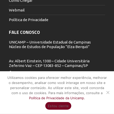
Como Chegar
Webmail
Política de Privacidade
FALE CONOSCO
UNICAMP – Universidade Estadual de Campinas
Núcleo de Estudos de População “Elza Berquó”
Av. Albert Einstein, 1300 – Cidade Universitária
Zeferino Vaz – CEP 13083-852 – Campinas/SP
19 3521.5900
Utilizamos cookies para oferecer melhor experiência, melhorar
o desempenho, analisar como você interage em nosso site e
nepo@unicamp.br
personalizar conteúdo. Ao utilizar este site, você concorda
com o uso de cookies. Para mais informações, consulte a
Política de Privacidade da Unicamp.
UNICAMP - Universidade Estadual de Campinas - Núcleo de Estudos
Estou ciente
de População "Elza Berquó" - Todos os direitos reservados