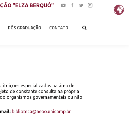
AÇÃO "ELZA BERQUÓ"
YouTube
Facebook
Twitter
Instagram
page
page
page
page
opens
opens
opens
opens
PÓS GRADUAÇÃO
CONTATO
in
in
in
in
new
new
new
new
window
window
window
window
tituições especializadas na área de
objeto de constante consulta na própria
gendo organismos governamentais ou não
mail:
biblioteca@nepo.unicamp.br