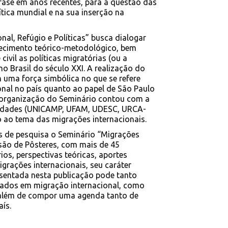
nfase em anos recentes, para a questão das
ítica mundial e na sua inserção na
nal, Refúgio e Políticas” busca dialogar
hecimento teórico-metodológico, bem
vil as políticas migratórias (ou a
no Brasil do século XXI. A realização do
 uma força simbólica no que se refere
ional no país quanto ao papel de São Paulo
A organização do Seminário contou com a
rsidades (UNICAMP, UFAM, UDESC, URCA-
 ao tema das migrações internacionais.
s de pesquisa o Seminário “Migrações
ssão de Pôsteres, com mais de 45
ios, perspectivas teóricas, aportes
rações internacionais, seu caráter
sentada nesta publicação pode tanto
ssados em migração internacional, como
, além de compor uma agenda tanto de
ís.