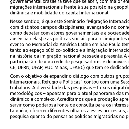
governamental brasileira teve que se abrir, com maior ê
migrações internacionais frente à sua posição na geopol
dinâmica e mobilidade do capital internacional.
Nesse sentido, é que este Seminário “Migração Internacio
com distintos campos disciplinares, avançando no con
como debater com atores governamentais e a sociedade ci
ausência delas) e as políticas sociais para os imigrantes 
evento no Memorial da América Latina em São Paulo tem
tanto ao espaço público-político e a imigração internac
na história da imigração nacional passada e presente. 
participação de uma rede de pesquisadores e de unive
CE, UFRN, UFAP, PUC Minas, UFABC) que têm se dedicado
Com o objetivo de expandir o diálogo com outros grupo
Internacionais, Refúgio e Políticas” contou com uma Se
trabalhos. A diversidade das pesquisas – fluxos migratór
metodológicos – apontam para o atual panorama das mig
dinâmico e complexo. Acreditamos que a produção apre
servir como poderosa fonte de consulta para os intere
também, oferecer diferentes olhares a esses processos
pesquisa quanto do pensar as políticas migratórias no pa