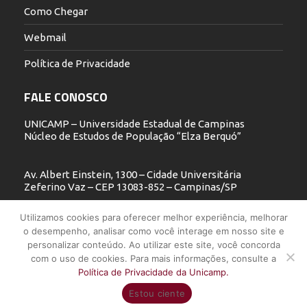
Como Chegar
Webmail
Política de Privacidade
FALE CONOSCO
UNICAMP – Universidade Estadual de Campinas
Núcleo de Estudos de População “Elza Berquó”
Av. Albert Einstein, 1300 – Cidade Universitária
Zeferino Vaz – CEP 13083-852 – Campinas/SP
19 3521.5900
Utilizamos cookies para oferecer melhor experiência, melhorar
o desempenho, analisar como você interage em nosso site e
nepo@unicamp.br
personalizar conteúdo. Ao utilizar este site, você concorda
com o uso de cookies. Para mais informações, consulte a
Política de Privacidade da Unicamp.
UNICAMP - Universidade Estadual de Campinas - Núcleo de Estudos
Estou ciente
de População "Elza Berquó" - Todos os direitos reservados