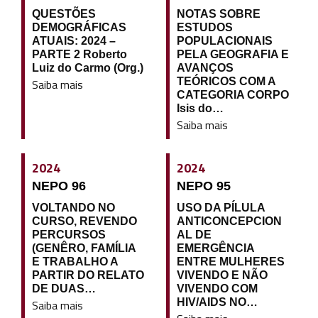
QUESTÕES
NOTAS SOBRE
DEMOGRÁFICAS
ESTUDOS
ATUAIS: 2024 –
POPULACIONAIS
PARTE 2 Roberto
PELA GEOGRAFIA E
Luiz do Carmo (Org.)
AVANÇOS
TEÓRICOS COM A
Saiba mais
CATEGORIA CORPO
Isis do…
Saiba mais
2024
2024
NEPO 96
NEPO 95
VOLTANDO NO
USO DA PÍLULA
CURSO, REVENDO
ANTICONCEPCION
PERCURSOS
AL DE
(GENÊRO, FAMÍLIA
EMERGÊNCIA
E TRABALHO A
ENTRE MULHERES
PARTIR DO RELATO
VIVENDO E NÃO
DE DUAS…
VIVENDO COM
HIV/AIDS NO…
Saiba mais