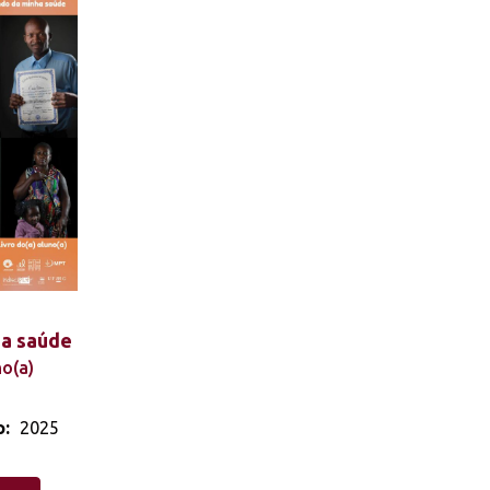
ha saúde
no(a)
o:
2025