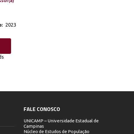
ssor(a)
o:
2023
d
ds
FALE CONOSCO
UNICAMP – Universidade Estadual de
Campinas
Núcleo de Estudos de População