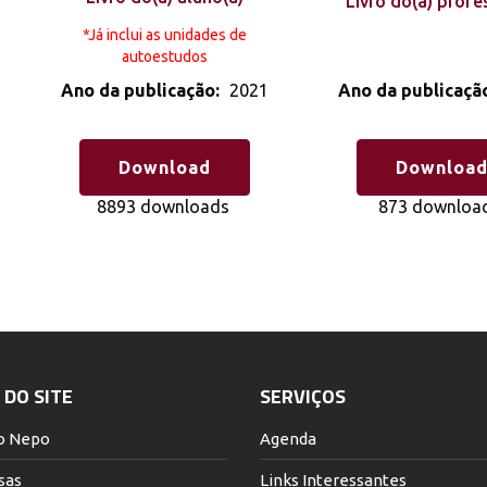
Livro do(a) profe
*Já inclui as unidades de
autoestudos
Ano da publicaçã
Ano da publicação:
2021
Downloa
Download
873 downloa
8893 downloads
DO SITE
SERVIÇOS
o Nepo
Agenda
sas
Links Interessantes