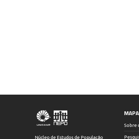
MAPA 
Sobre 
Pesqui
Núcleo de Estudos de População