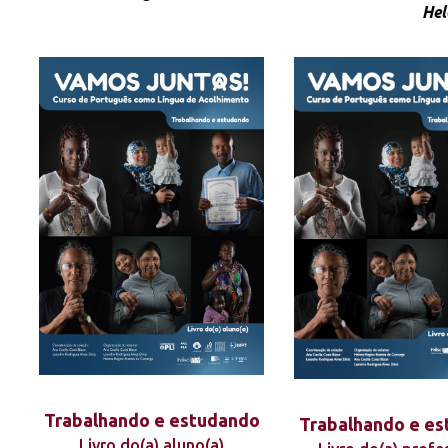
Hel
Trabalhando e estudando
Trabalhando e e
Livro do(a) aluno(a)