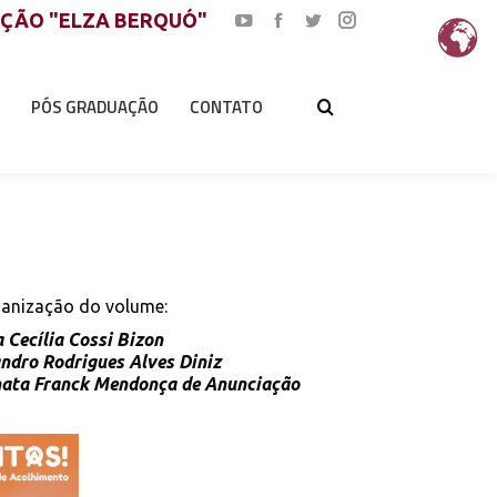
AÇÃO "ELZA BERQUÓ"
YouTube
Facebook
Twitter
Instagram
page
page
page
page
opens
opens
opens
opens
PÓS GRADUAÇÃO
CONTATO
in
in
in
in
new
new
new
new
window
window
window
window
anização do volume:
 Cecília Cossi Bizon
ndro Rodrigues Alves Diniz
ata Franck Mendonça de Anunciação