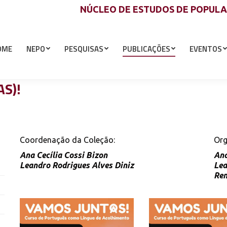
NÚCLEO DE ESTUDOS DE POPUL
OME
NEPO
PESQUISAS
PUBLICAÇÕES
EVENTOS
S)!
Coordenação da Coleção:
Org
Ana Cecília Cossi Bizon
Ana
Leandro Rodrigues Alves Diniz
Lea
Ren