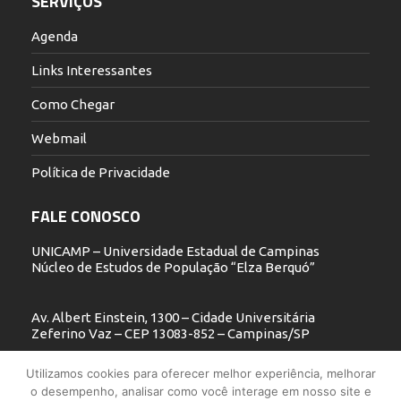
SERVIÇOS
Agenda
Links Interessantes
Como Chegar
Webmail
Política de Privacidade
FALE CONOSCO
UNICAMP – Universidade Estadual de Campinas
Núcleo de Estudos de População “Elza Berquó”
Av. Albert Einstein, 1300 – Cidade Universitária
Zeferino Vaz – CEP 13083-852 – Campinas/SP
19 3521.5900
Utilizamos cookies para oferecer melhor experiência, melhorar
o desempenho, analisar como você interage em nosso site e