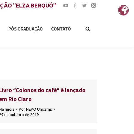
AÇÃO "ELZA BERQUÓ"
YouTube
Facebook
Twitter
Instagram
page
page
page
page
opens
opens
opens
opens
PÓS GRADUAÇÃO
CONTATO
in
in
in
in
new
new
new
new
window
window
window
window
Livro “Colonos do café” é lançado
em Rio Claro
Na mídia
Por
NEPO Unicamp
29 de outubro de 2019