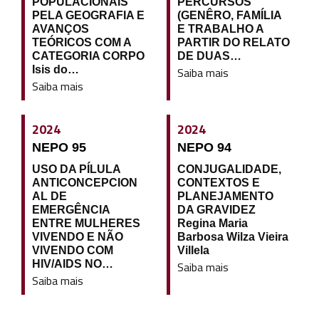
POPULACIONAIS
PERCURSOS
PELA GEOGRAFIA E
(GENÊRO, FAMÍLIA
AVANÇOS
E TRABALHO A
TEÓRICOS COM A
PARTIR DO RELATO
CATEGORIA CORPO
DE DUAS…
Isis do…
Saiba mais
Saiba mais
2024
2024
NEPO 95
NEPO 94
USO DA PÍLULA
CONJUGALIDADE,
ANTICONCEPCION
CONTEXTOS E
AL DE
PLANEJAMENTO
EMERGÊNCIA
DA GRAVIDEZ
ENTRE MULHERES
Regina Maria
VIVENDO E NÃO
Barbosa Wilza Vieira
VIVENDO COM
Villela
HIV/AIDS NO…
Saiba mais
Saiba mais