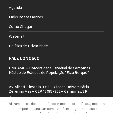
Agenda
Links Interessantes
Como Chegar
Webmail
Política de Privacidade
FALE CONOSCO
UNICAMP – Universidade Estadual de Campinas
Núcleo de Estudos de População “Elza Berquó”
Av. Albert Einstein, 1300 – Cidade Universitária
Zeferino Vaz – CEP 13083-852 – Campinas/SP
19 3521.5900
Utilizamos cookies para oferecer melhor experiência, melhorar
o desempenho, analisar como você interage em nosso site e
nepo@unicamp.br