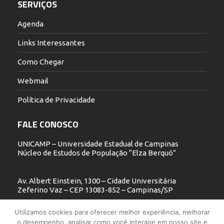
SERVIÇOS
Agenda
Links Interessantes
Como Chegar
Webmail
Política de Privacidade
FALE CONOSCO
UNICAMP – Universidade Estadual de Campinas
Núcleo de Estudos de População “Elza Berquó”
Av. Albert Einstein, 1300 – Cidade Universitária
Zeferino Vaz – CEP 13083-852 – Campinas/SP
19 3521.5900
Utilizamos cookies para oferecer melhor experiência, melhorar
o desempenho, analisar como você interage em nosso site e