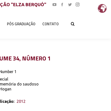
AÇÃO "ELZA BERQUÓ"
YouTube
Facebook
Twitter
Instagram
page
page
page
page
opens
opens
opens
opens
PÓS GRADUAÇÃO
CONTATO
in
in
in
in
new
new
new
new
window
window
window
window
UME 34, NÚMERO 1
 Number 1
ecial
 memória do saudoso
l Hogan
licação:
2012