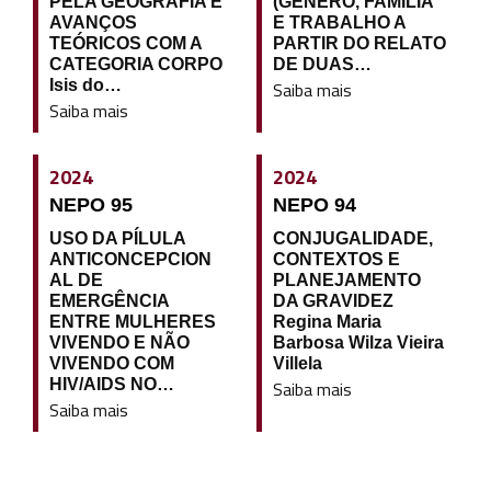
PELA GEOGRAFIA E
(GENÊRO, FAMÍLIA
AVANÇOS
E TRABALHO A
TEÓRICOS COM A
PARTIR DO RELATO
CATEGORIA CORPO
DE DUAS…
Isis do…
Saiba mais
Saiba mais
2024
2024
NEPO 95
NEPO 94
USO DA PÍLULA
CONJUGALIDADE,
ANTICONCEPCION
CONTEXTOS E
AL DE
PLANEJAMENTO
EMERGÊNCIA
DA GRAVIDEZ
ENTRE MULHERES
Regina Maria
VIVENDO E NÃO
Barbosa Wilza Vieira
VIVENDO COM
Villela
HIV/AIDS NO…
Saiba mais
Saiba mais