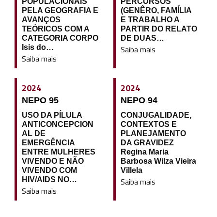
POPULACIONAIS
PERCURSOS
PELA GEOGRAFIA E
(GENÊRO, FAMÍLIA
AVANÇOS
E TRABALHO A
TEÓRICOS COM A
PARTIR DO RELATO
CATEGORIA CORPO
DE DUAS…
Isis do…
Saiba mais
Saiba mais
2024
2024
NEPO 95
NEPO 94
USO DA PÍLULA
CONJUGALIDADE,
ANTICONCEPCION
CONTEXTOS E
AL DE
PLANEJAMENTO
EMERGÊNCIA
DA GRAVIDEZ
ENTRE MULHERES
Regina Maria
VIVENDO E NÃO
Barbosa Wilza Vieira
VIVENDO COM
Villela
HIV/AIDS NO…
Saiba mais
Saiba mais