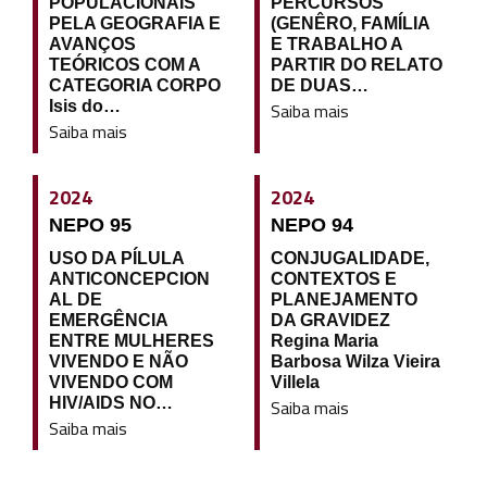
POPULACIONAIS
PERCURSOS
PELA GEOGRAFIA E
(GENÊRO, FAMÍLIA
AVANÇOS
E TRABALHO A
TEÓRICOS COM A
PARTIR DO RELATO
CATEGORIA CORPO
DE DUAS…
Isis do…
Saiba mais
Saiba mais
2024
2024
NEPO 95
NEPO 94
USO DA PÍLULA
CONJUGALIDADE,
ANTICONCEPCION
CONTEXTOS E
AL DE
PLANEJAMENTO
EMERGÊNCIA
DA GRAVIDEZ
ENTRE MULHERES
Regina Maria
VIVENDO E NÃO
Barbosa Wilza Vieira
VIVENDO COM
Villela
HIV/AIDS NO…
Saiba mais
Saiba mais