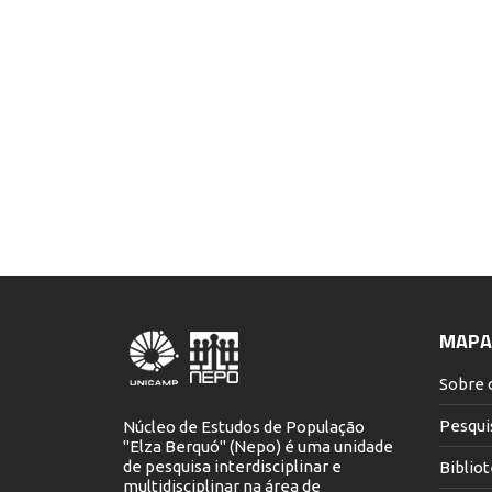
MAPA 
Sobre 
Pesqui
Núcleo de Estudos de População
"Elza Berquó" (Nepo) é uma unidade
de pesquisa interdisciplinar e
Biblio
multidisciplinar na área de