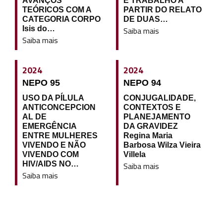
AVANÇOS
E TRABALHO A
TEÓRICOS COM A
PARTIR DO RELATO
CATEGORIA CORPO
DE DUAS…
Isis do…
Saiba mais
Saiba mais
2024
2024
NEPO 95
NEPO 94
USO DA PÍLULA
CONJUGALIDADE,
ANTICONCEPCION
CONTEXTOS E
AL DE
PLANEJAMENTO
EMERGÊNCIA
DA GRAVIDEZ
ENTRE MULHERES
Regina Maria
VIVENDO E NÃO
Barbosa Wilza Vieira
VIVENDO COM
Villela
HIV/AIDS NO…
Saiba mais
Saiba mais