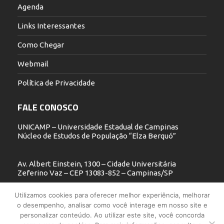
Agenda
Links Interessantes
Como Chegar
Webmail
Política de Privacidade
FALE CONOSCO
UNICAMP – Universidade Estadual de Campinas
Núcleo de Estudos de População “Elza Berquó”
Av. Albert Einstein, 1300 – Cidade Universitária
Zeferino Vaz – CEP 13083-852 – Campinas/SP
19 3521.5900
Utilizamos cookies para oferecer melhor experiência, melhorar
o desempenho, analisar como você interage em nosso site e
nepo@unicamp.br
personalizar conteúdo. Ao utilizar este site, você concorda