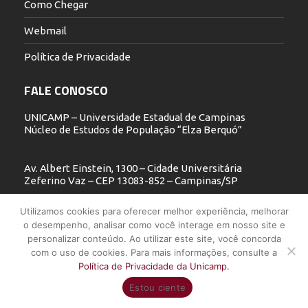
Como Chegar
Webmail
Política de Privacidade
FALE CONOSCO
UNICAMP – Universidade Estadual de Campinas
Núcleo de Estudos de População “Elza Berquó”
Av. Albert Einstein, 1300 – Cidade Universitária
Zeferino Vaz – CEP 13083-852 – Campinas/SP
19 3521.5900
Utilizamos cookies para oferecer melhor experiência, melhorar
o desempenho, analisar como você interage em nosso site e
nepo@unicamp.br
personalizar conteúdo. Ao utilizar este site, você concorda
com o uso de cookies. Para mais informações, consulte a
Política de Privacidade da Unicamp.
UNICAMP - Universidade Estadual de Campinas - Núcleo de Estudos
Estou ciente
de População "Elza Berquó" - Todos os direitos reservados