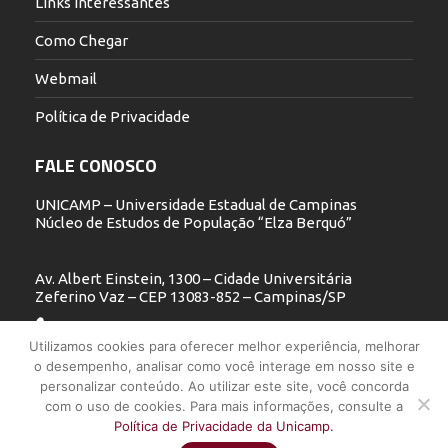
Links Interessantes
Como Chegar
Webmail
Política de Privacidade
FALE CONOSCO
UNICAMP – Universidade Estadual de Campinas
Núcleo de Estudos de População “Elza Berquó”
Av. Albert Einstein, 1300 – Cidade Universitária
Zeferino Vaz – CEP 13083-852 – Campinas/SP
19 3521.5900
Utilizamos cookies para oferecer melhor experiência, melhorar
o desempenho, analisar como você interage em nosso site e
nepo@unicamp.br
personalizar conteúdo. Ao utilizar este site, você concorda
com o uso de cookies. Para mais informações, consulte a
Política de Privacidade da Unicamp.
UNICAMP - Universidade Estadual de Campinas - Núcleo de Estudos