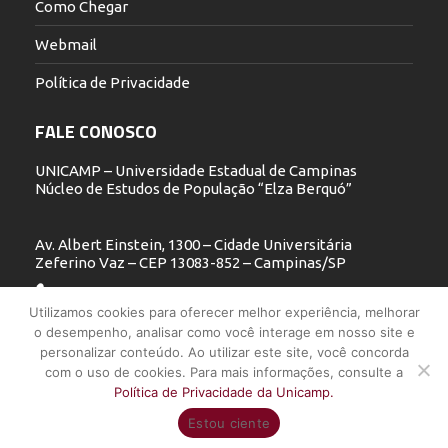
Como Chegar
Webmail
Política de Privacidade
FALE CONOSCO
UNICAMP – Universidade Estadual de Campinas
Núcleo de Estudos de População “Elza Berquó”
Av. Albert Einstein, 1300 – Cidade Universitária
Zeferino Vaz – CEP 13083-852 – Campinas/SP
19 3521.5900
Utilizamos cookies para oferecer melhor experiência, melhorar
o desempenho, analisar como você interage em nosso site e
nepo@unicamp.br
personalizar conteúdo. Ao utilizar este site, você concorda
com o uso de cookies. Para mais informações, consulte a
Política de Privacidade da Unicamp.
UNICAMP - Universidade Estadual de Campinas - Núcleo de Estudos
Estou ciente
de População "Elza Berquó" - Todos os direitos reservados