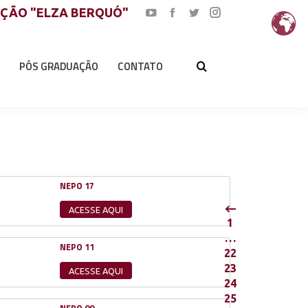
AÇÃO "ELZA BERQUÓ"
YouTube
Facebook
Twitter
Instagram
page
page
page
page
opens
opens
opens
opens
PÓS GRADUAÇÃO
CONTATO
in
in
in
in
new
new
new
new
window
window
window
window
NEPO 17
ACESSE AQUI
1
…
NEPO 11
22
23
ACESSE AQUI
24
25