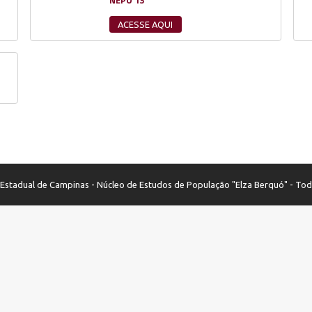
NEPO 13
ACESSE AQUI
stadual de Campinas - Núcleo de Estudos de População "Elza Berquó" - Tod