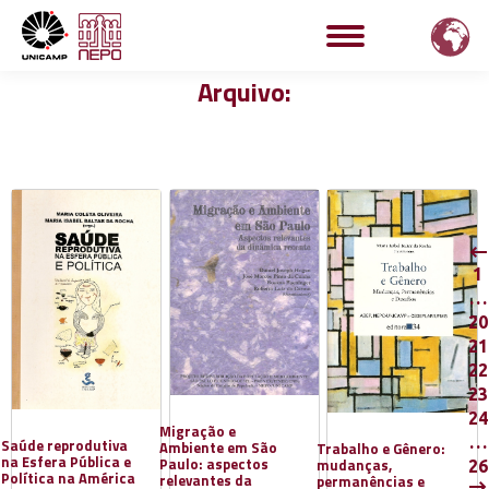
Arquivo:
1
…
20
21
22
23
24
Migração e
…
Saúde reprodutiva
Ambiente em São
Trabalho e Gênero:
na Esfera Pública e
Paulo: aspectos
mudanças,
26
Política na América
relevantes da
permanências e