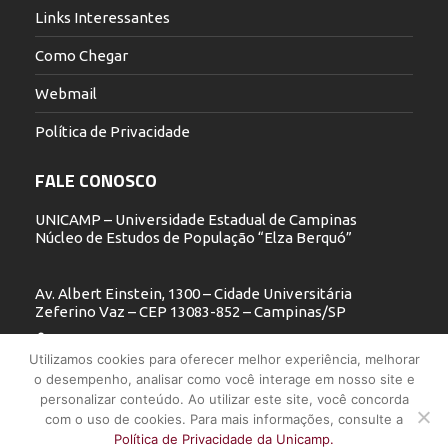
Links Interessantes
Como Chegar
Webmail
Política de Privacidade
FALE CONOSCO
UNICAMP – Universidade Estadual de Campinas
Núcleo de Estudos de População “Elza Berquó”
Av. Albert Einstein, 1300 – Cidade Universitária
Zeferino Vaz – CEP 13083-852 – Campinas/SP
19 3521.5900
Utilizamos cookies para oferecer melhor experiência, melhorar
o desempenho, analisar como você interage em nosso site e
nepo@unicamp.br
personalizar conteúdo. Ao utilizar este site, você concorda
com o uso de cookies. Para mais informações, consulte a
Política de Privacidade da Unicamp.