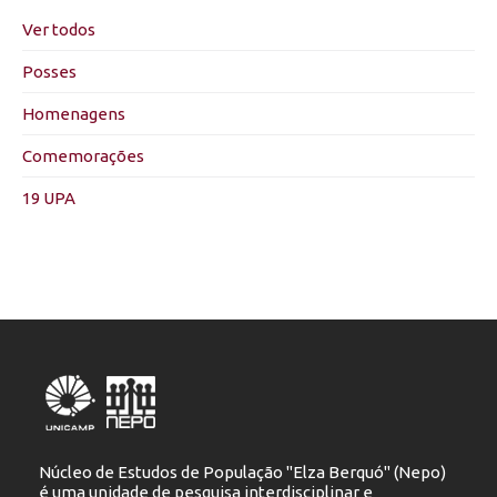
Ver todos
Posses
Homenagens
Comemorações
19 UPA
Núcleo de Estudos de População "Elza Berquó" (Nepo)
é uma unidade de pesquisa interdisciplinar e