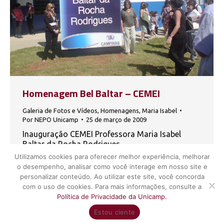
Homenagem Bel Baltar – CEMEI
Galeria de Fotos e Vídeos
,
Homenagens
,
Maria Isabel
Por
NEPO Unicamp
25 de março de 2009
Inauguração CEMEI Professora Maria Isabel
Baltar da Rocha Rodrigues
Utilizamos cookies para oferecer melhor experiência, melhorar
o desempenho, analisar como você interage em nosso site e
personalizar conteúdo. Ao utilizar este site, você concorda
com o uso de cookies. Para mais informações, consulte a
Política de Privacidade da Unicamp.
UNICAMP - Universidade Estadual de Campinas - Núcleo de Estudos
Estou ciente
de População "Elza Berquó" - Todos os direitos reservados