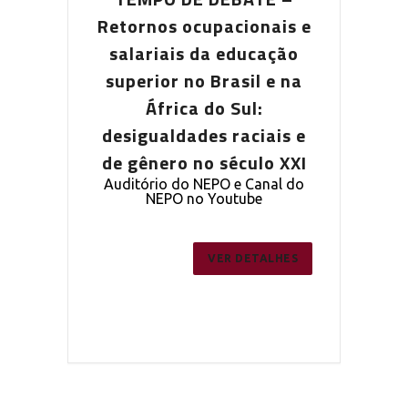
pacionais e
Retornos ocupacionais e
Retornos o
a educação
salariais da educação
salariais
Brasil e na
superior no Brasil e na
superior n
o Sul:
África do Sul:
Áfric
s raciais e
desigualdades raciais e
desigualda
 século XXI
de gênero no século XXI
de gênero 
PO e Canal do
Auditório do NEPO e Canal do
Auditório do
outube
NEPO no Youtube
NEPO 
ER DETALHES
VER DETALHES