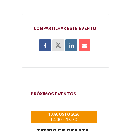
COMPARTILHAR ESTE EVENTO
PRÓXIMOS EVENTOS
 2026
10 AGOSTO 2026
10 AG
5:30
14:00
-
15:30
14:0
DEBATE –
TEMPO DE DEBATE –
TEMPO D