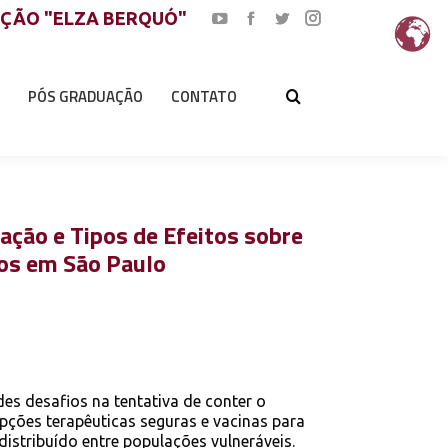
AÇÃO "ELZA BERQUÓ"
YouTube
Facebook
Twitter
Instagram
page
page
page
page
opens
opens
opens
opens
PÓS GRADUAÇÃO
CONTATO
in
in
in
in
new
new
new
new
window
window
window
window
ação e Tipos de Efeitos sobre
sos em São Paulo
s desafios na tentativa de conter o
ções terapêuticas seguras e vacinas para
istribuído entre populações vulneráveis.