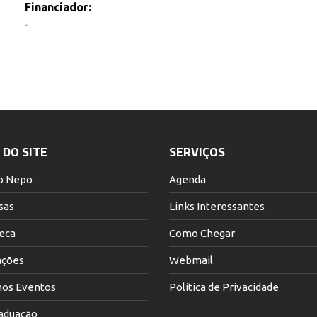
Financiador:
-
DO SITE
SERVIÇOS
o Nepo
Agenda
sas
Links Interessantes
teca
Como Chegar
ações
Webmail
os Eventos
Política de Privacidade
aduação