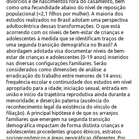
divórcios e de nascimentos fora do casamento, bem
como uma fecundidade abaixo do nível de reposição
populacional (<2,1 filhos por mulher). A maioria dos
estudos realizados no Brasil adotam uma perspectiva
adultocêntrica dessas transformações. O que está
acorrendo com os níveis de bem-estar de crianças e
adolescentes à medida que se identificam traços de
uma segunda transição demográfica no Brasil? A
abordagem adotada visa documentar níveis de bem-
estar de crianças e adolescentes (0-19 anos) inseridos
nas diversas configurações familiares. Serão
considerados como dimensões de análise: a
erradicação do trabalho entre menores de 14 anos;
frequência escolar e continuidade dos estudos em nível
apropriado para a idade; iniciação sexual, entrada em
união e início da trajetória reprodutiva ainda durante a
menoridade; e deserção paterna (ausência do
reconhecimento legal da existência do vínculo de
filiação). A principal hipótese é de que os arranjos
familiares que emergem na segunda transição
demográfica impactam de forma distinta crianças e
adolescentes procedentes grupos étnicos, estratos
socioeconômicos e áreas geográficas diferentes. Por