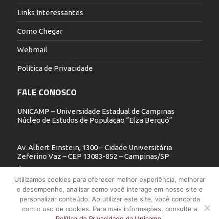
Links Interessantes
Como Chegar
Webmail
Política de Privacidade
FALE CONOSCO
UNICAMP – Universidade Estadual de Campinas
Núcleo de Estudos de População “Elza Berquó”
Av. Albert Einstein, 1300 – Cidade Universitária
Zeferino Vaz – CEP 13083-852 – Campinas/SP
19 3521.5900
Utilizamos cookies para oferecer melhor experiência, melhorar
o desempenho, analisar como você interage em nosso site e
nepo@unicamp.br
personalizar conteúdo. Ao utilizar este site, você concorda
com o uso de cookies. Para mais informações, consulte a
Política de Privacidade da Unicamp.