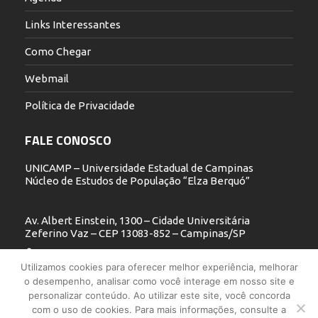
Links Interessantes
Como Chegar
Webmail
Política de Privacidade
FALE CONOSCO
UNICAMP – Universidade Estadual de Campinas
Núcleo de Estudos de População “Elza Berquó”
Av. Albert Einstein, 1300 – Cidade Universitária
Zeferino Vaz – CEP 13083-852 – Campinas/SP
19 3521.5900
Utilizamos cookies para oferecer melhor experiência, melhorar
o desempenho, analisar como você interage em nosso site e
nepo@unicamp.br
personalizar conteúdo. Ao utilizar este site, você concorda
com o uso de cookies. Para mais informações, consulte a