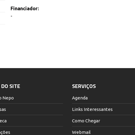
Financiador:
-
DO SITE
SERVIÇOS
o Nepo
Agenda
sas
Links Interessantes
teca
Como Chegar
ações
Webmail