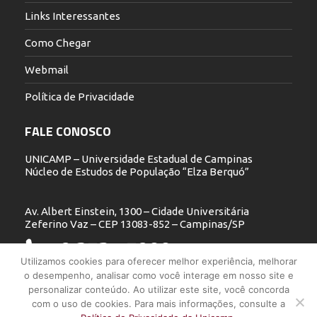
Links Interessantes
Como Chegar
Webmail
Política de Privacidade
FALE CONOSCO
UNICAMP – Universidade Estadual de Campinas
Núcleo de Estudos de População “Elza Berquó”
Av. Albert Einstein, 1300 – Cidade Universitária
Zeferino Vaz – CEP 13083-852 – Campinas/SP
19 3521.5900
Utilizamos cookies para oferecer melhor experiência, melhorar
o desempenho, analisar como você interage em nosso site e
nepo@unicamp.br
personalizar conteúdo. Ao utilizar este site, você concorda
com o uso de cookies. Para mais informações, consulte a