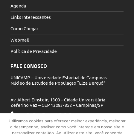
Agenda
Links Interessantes
Como Chegar
Webmail
Política de Privacidade
FALE CONOSCO
UNICAMP – Universidade Estadual de Campinas
Núcleo de Estudos de População “Elza Berquó”
Av. Albert Einstein, 1300 – Cidade Universitária
Zeferino Vaz – CEP 13083-852 – Campinas/SP
19 3521.5900
Utilizamos cookies para oferecer melhor experiência, melhorar
o desempenho, analisar como você interage em nosso site e
nepo@unicamp.br
personalizar conteúdo. Ao utilizar este site, você concorda