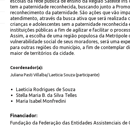
escolas da rede pública de ensino da Região Satélite Iri
tem a paternidade reconhecida, buscando junto a Promot
reconhecimento da paternidade. São ações que vão impa
atendimento, através da busca ativa que será realizada
crianças e adolescentes sem a paternidade reconhecida 
instituições públicas a fim de agilizar e facilitar o pro
Assim, a escolha de uma região populosa da Metrópole 
vulnerabilidade social de seus moradores, será uma expe
para outras regiões do município, a fim de contemplar d
maior de territórios da cidade.
Coordenador(a):
Juliana Pasti Villalba/ Laeticia Souza (participante)
Laeticia Rodrigues de Souza
Stella Maria B. da Silva Telles
Maria Isabel Monfredini
Financiador:
Fundação da Federação das Entidades Assistenciais de