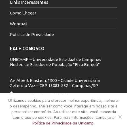
Links Interessantes
Como Chegar
Webmail
Política de Privacidade
FALE CONOSCO
UNICAMP – Universidade Estadual de Campinas
Núcleo de Estudos de População “Elza Berquó”
Av. Albert Einstein, 1300 – Cidade Universitária
Zeferino Vaz – CEP 13083-852 – Campinas/SP
19 3521.5900
Utilizamos cookies para oferecer melhor experiência, melhorar
o desempenho, analisar como você interage em nosso site e
nepo@unicamp.br
personalizar conteúdo. Ao utilizar este site, você concorda
com o uso de cookies. Para mais informações, consulte a
Política de Privacidade da Unicamp.