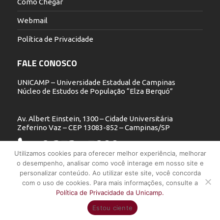
Como Chegar
Webmail
Política de Privacidade
FALE CONOSCO
UNICAMP – Universidade Estadual de Campinas
Núcleo de Estudos de População “Elza Berquó”
Av. Albert Einstein, 1300 – Cidade Universitária
Zeferino Vaz – CEP 13083-852 – Campinas/SP
19 3521.5900
Utilizamos cookies para oferecer melhor experiência, melhorar
o desempenho, analisar como você interage em nosso site e
nepo@unicamp.br
personalizar conteúdo. Ao utilizar este site, você concorda
com o uso de cookies. Para mais informações, consulte a
Política de Privacidade da Unicamp.
UNICAMP - Universidade Estadual de Campinas - Núcleo de Estudos
Estou ciente
de População "Elza Berquó" - Todos os direitos reservados