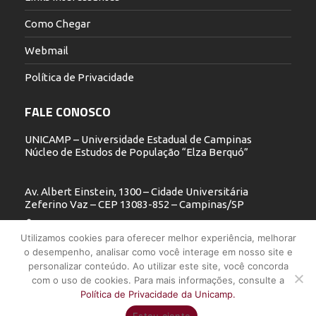
Como Chegar
Webmail
Política de Privacidade
FALE CONOSCO
UNICAMP – Universidade Estadual de Campinas
Núcleo de Estudos de População “Elza Berquó”
Av. Albert Einstein, 1300 – Cidade Universitária
Zeferino Vaz – CEP 13083-852 – Campinas/SP
19 3521.5900
Utilizamos cookies para oferecer melhor experiência, melhorar
o desempenho, analisar como você interage em nosso site e
nepo@unicamp.br
personalizar conteúdo. Ao utilizar este site, você concorda
com o uso de cookies. Para mais informações, consulte a
Política de Privacidade da Unicamp.
UNICAMP - Universidade Estadual de Campinas - Núcleo de Estudos
Estou ciente