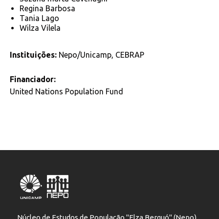
Regina Barbosa
Tania Lago
Wilza Vilela
Instituições:
Nepo/Unicamp, CEBRAP
Financiador:
United Nations Population Fund
Núcleo de Estudos de População "Elza Berquó" (Nepo)