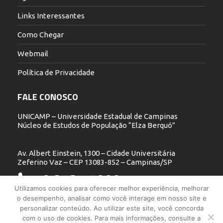
Links Interessantes
Como Chegar
Webmail
Política de Privacidade
FALE CONOSCO
UNICAMP – Universidade Estadual de Campinas
Núcleo de Estudos de População “Elza Berquó”
Av. Albert Einstein, 1300 – Cidade Universitária
Zeferino Vaz – CEP 13083-852 – Campinas/SP
19 3521.5900
Utilizamos cookies para oferecer melhor experiência, melhorar
o desempenho, analisar como você interage em nosso site e
nepo@unicamp.br
personalizar conteúdo. Ao utilizar este site, você concorda
com o uso de cookies. Para mais informações, consulte a