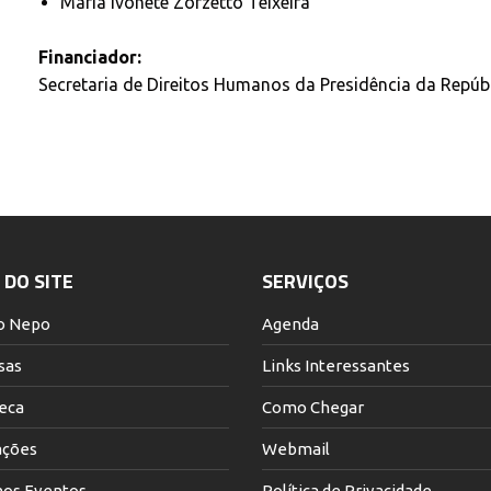
Maria Ivonete Zorzetto Teixeira
Financiador:
Secretaria de Direitos Humanos da Presidência da Repúb
DO SITE
SERVIÇOS
o Nepo
Agenda
sas
Links Interessantes
teca
Como Chegar
ações
Webmail
os Eventos
Política de Privacidade