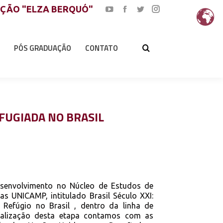
AÇÃO "ELZA BERQUÓ"
YouTube
Facebook
Twitter
Instagram
page
page
page
page
opens
opens
opens
opens
PÓS GRADUAÇÃO
CONTATO
in
in
in
in
new
new
new
new
window
window
window
window
FUGIADA NO BRASIL
esenvolvimento no Núcleo de Estudos de
 UNICAMP, intitulado Brasil Século XXI:
 Refúgio no Brasil , dentro da linha de
realização desta etapa contamos com as