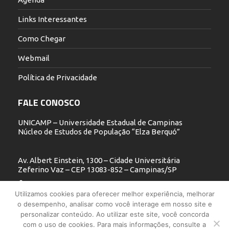
Links Interessantes
Como Chegar
Webmail
Política de Privacidade
FALE CONOSCO
UNICAMP – Universidade Estadual de Campinas
Núcleo de Estudos de População “Elza Berquó”
Av. Albert Einstein, 1300 – Cidade Universitária
Zeferino Vaz – CEP 13083-852 – Campinas/SP
19 3521.5900
Utilizamos cookies para oferecer melhor experiência, melhorar
o desempenho, analisar como você interage em nosso site e
nepo@unicamp.br
personalizar conteúdo. Ao utilizar este site, você concorda
com o uso de cookies. Para mais informações, consulte a