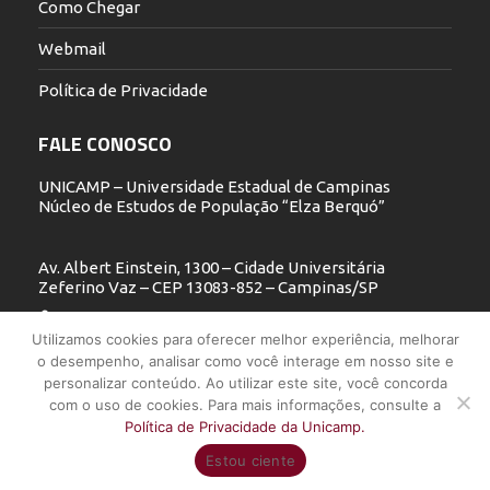
Como Chegar
Webmail
Política de Privacidade
FALE CONOSCO
UNICAMP – Universidade Estadual de Campinas
Núcleo de Estudos de População “Elza Berquó”
Av. Albert Einstein, 1300 – Cidade Universitária
Zeferino Vaz – CEP 13083-852 – Campinas/SP
19 3521.5900
Utilizamos cookies para oferecer melhor experiência, melhorar
o desempenho, analisar como você interage em nosso site e
nepo@unicamp.br
personalizar conteúdo. Ao utilizar este site, você concorda
com o uso de cookies. Para mais informações, consulte a
Política de Privacidade da Unicamp.
UNICAMP - Universidade Estadual de Campinas - Núcleo de Estudos
Estou ciente
de População "Elza Berquó" - Todos os direitos reservados