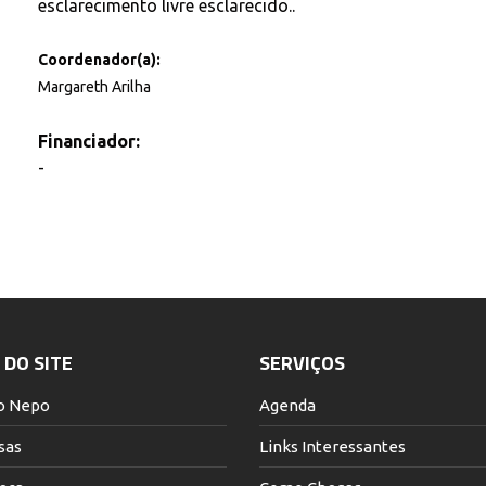
esclarecimento livre esclarecido..
Coordenador(a):
Margareth Arilha
Financiador:
-
DO SITE
SERVIÇOS
o Nepo
Agenda
sas
Links Interessantes