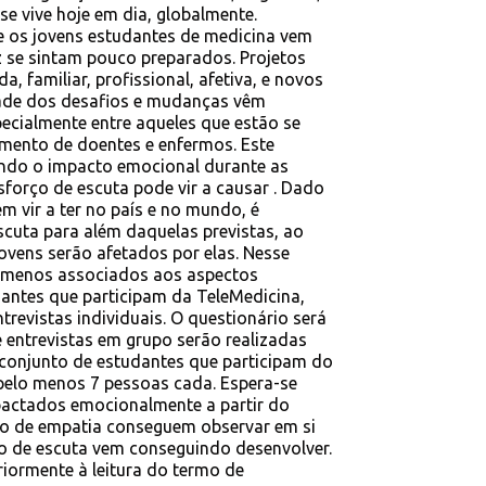
e vive hoje em dia, globalmente.
e os jovens estudantes de medicina vem
z se sintam pouco preparados. Projetos
 familiar, profissional, afetiva, e novos
dade dos desafios e mudanças vêm
ecialmente entre aqueles que estão se
mento de doentes e enfermos. Este
bendo o impacto emocional durante as
sforço de escuta pode vir a causar . Dado
m vir a ter no país e no mundo, é
scuta para além daquelas previstas, ao
vens serão afetados por elas. Nesse
nômenos associados aos aspectos
dantes que participam da TeleMedicina,
trevistas individuais. O questionário será
e entrevistas em grupo serão realizadas
 conjunto de estudantes que participam do
pelo menos 7 pessoas cada. Espera-se
pactados emocionalmente a partir do
ipo de empatia conseguem observar em si
o de escuta vem conseguindo desenvolver.
riormente à leitura do termo de