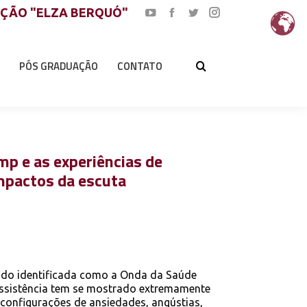
AÇÃO "ELZA BERQUÓ"
YouTube
Facebook
Twitter
Instagram
page
page
page
page
opens
opens
opens
opens
PÓS GRADUAÇÃO
CONTATO
in
in
in
in
new
new
new
new
window
window
window
window
p e as experiências de
mpactos da escuta
ndo identificada como a Onda da Saúde
assistência tem se mostrado extremamente
 configurações de ansiedades, angústias,