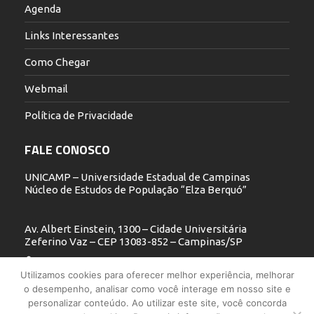
Agenda
Links Interessantes
Como Chegar
Webmail
Política de Privacidade
FALE CONOSCO
UNICAMP – Universidade Estadual de Campinas
Núcleo de Estudos de População “Elza Berquó”
Av. Albert Einstein, 1300 – Cidade Universitária
Zeferino Vaz – CEP 13083-852 – Campinas/SP
19 3521.5900
Utilizamos cookies para oferecer melhor experiência, melhorar
o desempenho, analisar como você interage em nosso site e
nepo@unicamp.br
personalizar conteúdo. Ao utilizar este site, você concorda