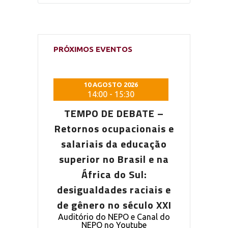
PRÓXIMOS EVENTOS
 2026
10 AGOSTO 2026
10 AG
5:30
14:00
-
15:30
14:0
DEBATE –
TEMPO DE DEBATE –
TEMPO D
pacionais e
Retornos ocupacionais e
Retornos o
a educação
salariais da educação
salariais
Brasil e na
superior no Brasil e na
superior n
o Sul:
África do Sul:
Áfric
s raciais e
desigualdades raciais e
desigualda
 século XXI
de gênero no século XXI
de gênero 
PO e Canal do
Auditório do NEPO e Canal do
Auditório do
outube
NEPO no Youtube
NEPO 