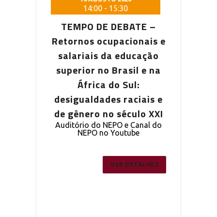
5:30
14:00
-
15:30
14:0
DEBATE –
TEMPO DE DEBATE –
TEMPO D
pacionais e
Retornos ocupacionais e
Retornos o
a educação
salariais da educação
salariais
Brasil e na
superior no Brasil e na
superior n
o Sul:
África do Sul:
Áfric
s raciais e
desigualdades raciais e
desigualda
 século XXI
de gênero no século XXI
de gênero 
PO e Canal do
Auditório do NEPO e Canal do
Auditório do
outube
NEPO no Youtube
NEPO 
ER DETALHES
VER DETALHES