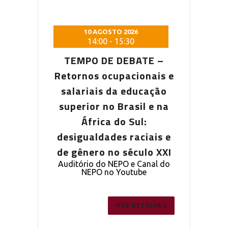
 2026
10 AGOSTO 2026
10 AG
5:30
14:00
-
15:30
14:0
DEBATE –
TEMPO DE DEBATE –
TEMPO D
pacionais e
Retornos ocupacionais e
Retornos o
a educação
salariais da educação
salariais
Brasil e na
superior no Brasil e na
superior n
o Sul:
África do Sul:
Áfric
s raciais e
desigualdades raciais e
desigualda
 século XXI
de gênero no século XXI
de gênero 
PO e Canal do
Auditório do NEPO e Canal do
Auditório do
outube
NEPO no Youtube
NEPO 
ER DETALHES
VER DETALHES